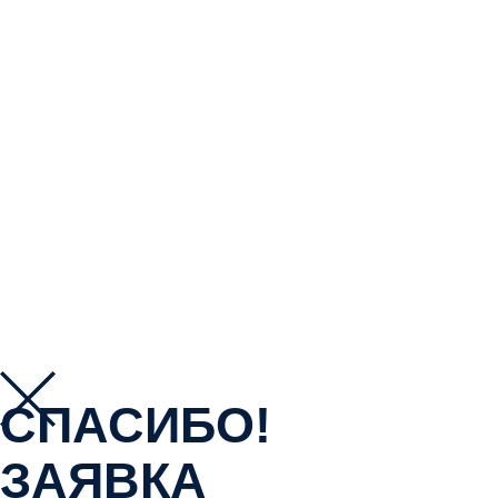
Я согласен с тем, что этот сайт хранит и обрабатывает
мои данные.
Политика конфиденциальности
Запомнить меня
Войти
Зарегистрироваться
Восстановить пароль
Отправить ссылку для сброса
Отправлена ссылка для сброса пароля
на свой email
Закрыть
Нет аккаунта?
Зарегистрироваться
Войти
Забыли пароль?
СПАСИБО!
ЗАЯВКА