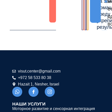
на зан
м
дома
е
среду
д
укреп
в
резуль
@retnec.tusiv
moc.liamg
+972 58 533 80 38
Hazait 1, Nesher, Israel
НАШИ УСЛУГИ
Моторное развитие и сенсорная интеграция