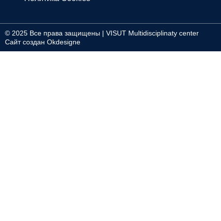
© 2025 Все права защищены | VISUT Multidisciplinaty center
Сайт создан Okdesigne
Войти
Пароль должен содержать не менее 8 символов,
состоящих из цифр и букв, и содержать как минимум 1
заглавную букву.