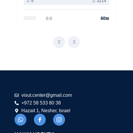
8
3214
60₪
0.0
@retnec.tusiv
moc.liamg
+972 58 533 80 38
Hazait 1, Nesher, Israel