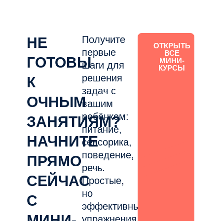
Получите
НЕ
ОТКРЫТЬ
первые
ВСЕ
ГОТОВЫ
МИНИ-
шаги для
КУРСЫ
решения
К
задач с
ОЧНЫМ
вашим
ребёнком:
ЗАНЯТИЯМ?
питание,
НАЧНИТЕ
сенсорика,
поведение,
ПРЯМО
речь.
СЕЙЧАС
Простые,
но
С
эффективные
МИНИ-
упражнения,