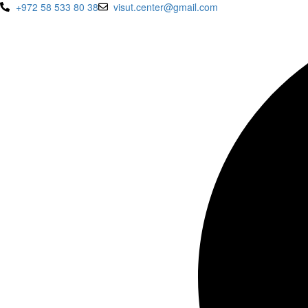
+972 58 533 80 38
@retnec.tusiv
moc.liamg