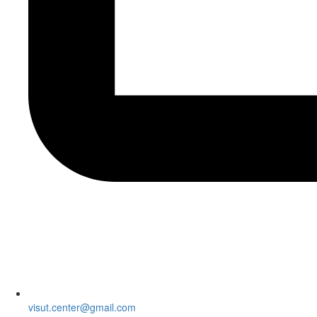
@retnec.tusiv
moc.liamg