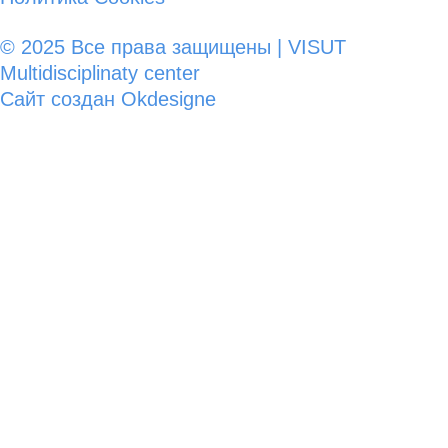
© 2025 Все права защищены | VISUT
Multidisciplinaty center
Сайт создан Okdesigne
Войти
Пароль должен содержать не менее 8 символов,
состоящих из цифр и букв, и содержать как минимум 1
заглавную букву.