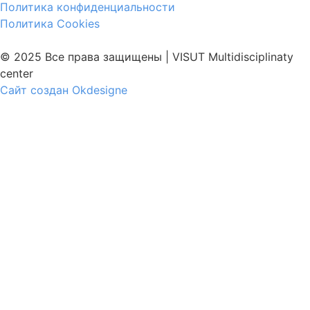
Политика конфиденциальности
Политика Cookies
© 2025 Все права защищены | VISUT Multidisciplinaty
center
Сайт создан Okdesigne
Войти
Пароль должен содержать не менее 8 символов,
состоящих из цифр и букв, и содержать как минимум 1